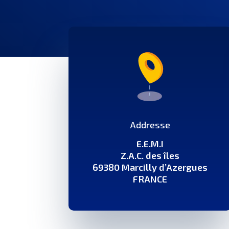
Addresse
E.E.M.I
Z.A.C. des îles
69380 Marcilly d’Azergues
FRANCE