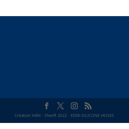
Création HdM - Sheeft 2022 - EEMI-SILICONE-HOSES